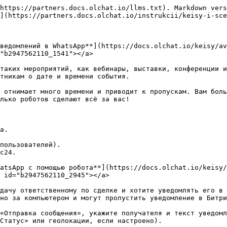
https://partners.docs.olchat.io/llms.txt). Markdown vers
](https://partners.docs.olchat.io/instrukcii/keisy-i-sce
ведомлений в WhatsApp**](https://docs.olchat.io/keisy/av
"b2947562110_1541"></a>

таких мероприятий, как вебинары, выставки, конференции и
тникам о дате и времени события.

 отнимает много времени и приводит к пропускам. Вам боль
лько роботов сделают всё за вас!

а.

пользователей).

с24.

atsApp с помощью робота**](https://docs.olchat.io/keisy/
 id="b2947562110_2945"></a>

дачу ответственному по сделке и хотите уведомлять его в 
но за компьютером и могут пропустить уведомление в Битри
«Отправка сообщения», укажите получателя и текст уведомл
Статус» или геолокации, если настроено).
