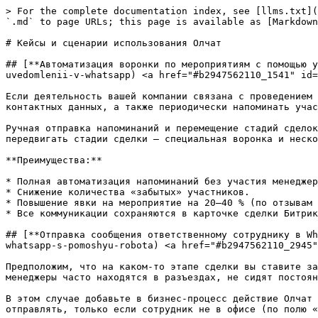
> For the complete documentation index, see [llms.txt](
`.md` to page URLs; this page is available as [Markdown
# Кейсы и сценарии использования Олчат

## [**Автоматизация воронки по мероприятиям с помощью у
uvedomlenii-v-whatsapp) <a href="#b2947562110_1541" id=
Если деятельность вашей компании связана с проведением 
контактных данных, а также периодически напоминать учас
Ручная отправка напоминаний и перемещение стадий сделок
передвигать стадии сделки — специальная воронка и неско
**Преимущества:**

* Полная автоматизация напоминаний без участия менеджер
* Снижение количества «забытых» участников.

* Повышение явки на мероприятие на 20–40 % (по отзывам 
* Все коммуникации сохраняются в карточке сделки Битрик
## [**Отправка сообщения ответственному сотруднику в Wh
whatsapp-s-pomoshyu-robota) <a href="#b2947562110_2945"
Предположим, что на каком-то этапе сделки вы ставите за
менеджеры часто находятся в разъездах, не сидят постоян
В этом случае добавьте в бизнес-процесс действие Олчат 
отправлять, только если сотрудник не в офисе (по полю «