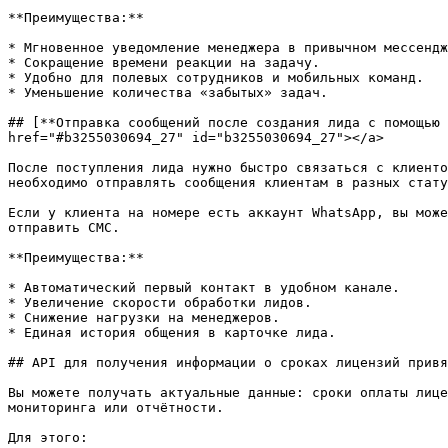
**Преимущества:**

* Мгновенное уведомление менеджера в привычном мессендж
* Сокращение времени реакции на задачу.

* Удобно для полевых сотрудников и мобильных команд.

* Уменьшение количества «забытых» задач.

## [**Отправка сообщений после создания лида с помощью 
href="#b3255030694_27" id="b3255030694_27"></a>

После поступления лида нужно быстро связаться с клиенто
необходимо отправлять сообщения клиентам в разных стату
Если у клиента на номере есть аккаунт WhatsApp, вы може
отправить СМС.

**Преимущества:**

* Автоматический первый контакт в удобном канале.

* Увеличение скорости обработки лидов.

* Снижение нагрузки на менеджеров.

* Единая история общения в карточке лида.

## API для получения информации о сроках лицензий привя
Вы можете получать актуальные данные: сроки оплаты лице
мониторинга или отчётности.

Для этого:
